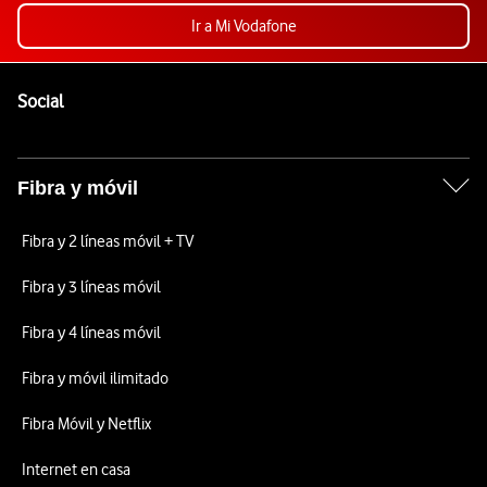
Ir a Mi Vodafone
Pie de página de Vodafone
Enlaces a las redes sociales de Vodafone
Social
Fibra y móvil
Fibra y 2 líneas móvil + TV
Fibra y 3 líneas móvil
Fibra y 4 líneas móvil
Fibra y móvil ilimitado
Fibra Móvil y Netflix
Internet en casa