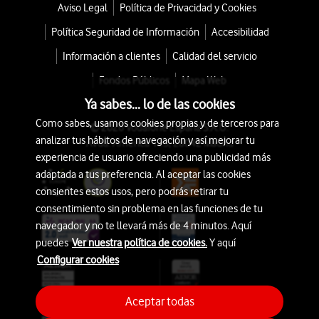
Aviso Legal
Política de Privacidad y Cookies
Política Seguridad de Información
Accesibilidad
Información a clientes
Calidad del servicio
Fondos Públicos
Mapa Web
Ya sabes... lo de las cookies
Como sabes, usamos cookies propias y de terceros para
© 2026 Vodafone España S.A.U.
analizar tus hábitos de navegación y así mejorar tu
Avda. América 115, 28042 Madrid
experiencia de usuario ofreciendo una publicidad más
adaptada a tus preferencia. Al aceptar las cookies
consientes estos usos, pero podrás retirar tu
consentimiento sin problema en las funciones de tu
navegador y no te llevará más de 4 minutos. Aquí
puedes
Ver nuestra política de cookies.
Y aquí
Configurar cookies
Aceptar todas