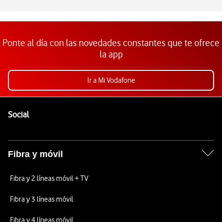
Ponte al día con las novedades constantes que te ofrece
la app
Ir a Mi Vodafone
Pie de página de Vodafone
Enlaces a las redes sociales de Vodafone
Social
Fibra y móvil
Fibra y 2 líneas móvil + TV
Fibra y 3 líneas móvil
Fibra y 4 líneas móvil