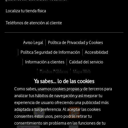
Localiza tu tienda física
Teléfonos de atención al cliente
Aviso Legal
Política de Privacidad y Cookies
Política Seguridad de Información
Accesibilidad
Información a clientes
Calidad del servicio
Fondos Públicos
Mapa Web
Ya sabes... lo de las cookies
Como sabes, usamos cookies propias y de terceros para
© 2026 Vodafone España S.A.U.
analizar tus hábitos de navegación y así mejorar tu
Avda. América 115, 28042 Madrid
experiencia de usuario ofreciendo una publicidad más
adaptada a tus preferencia. Al aceptar las cookies
consientes estos usos, pero podrás retirar tu
consentimiento sin problema en las funciones de tu