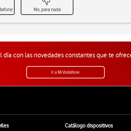
odafone
No, para nada
l día con las novedades constantes que te ofrec
Ir a Mi Vodafone
iles
Catálogo dispositivos