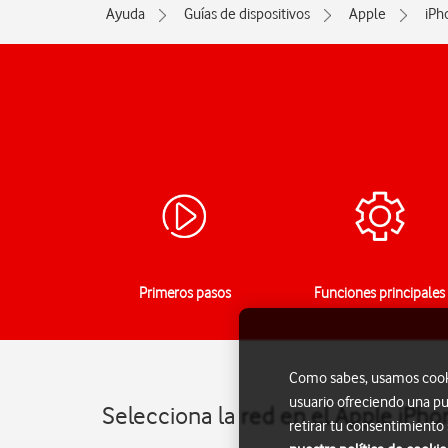
Ayuda
Guías de dispositivos
Apple
iPh
Primeros pasos
Funciones principales
Como sabes, usamos cookie
usuario ofreciendo una pu
Selecciona la red en el Apple iPho
retirar tu consentimiento