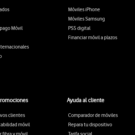
tados
Móviles iPhone
Móviles Samsung
epago Móvil
PS5 digital
Financiar móvil a plazos
nternacionales
o
promociones
Ayuda al cliente
vos clientes
Comparador de móviles
tabilidad móvil
Repara tu dispositivo
fibra y móvil
Tarifa social