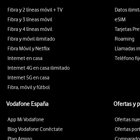
Fibra y 2 líneas móvil + TV
Datos ilimi
Fibra y 3 líneas móvil
eSIM
Fibra y 4 líneas móvil
Tarjetas Pr
Fibra y móvil ilimitado
Roaming
Fibra Móvil y Netflix
Llamadas i
Internet en casa
Teléfono fij
Internet 4G en casa ilimitado
Internet 5G en casa
Fibra, móvil y fútbol
Vodafone España
Ofertas y 
App Mi Vodafone
Ofertas nue
Blog Vodafone Conéctate
Ofertas por
Plan Amigo
Comparador 