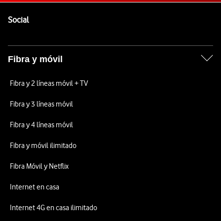
Pie de página de Vodafone
Enlaces a las redes sociales de Vodafone
Social
Fibra y móvil
Fibra y 2 líneas móvil + TV
Fibra y 3 líneas móvil
Fibra y 4 líneas móvil
Fibra y móvil ilimitado
Fibra Móvil y Netflix
Internet en casa
Internet 4G en casa ilimitado