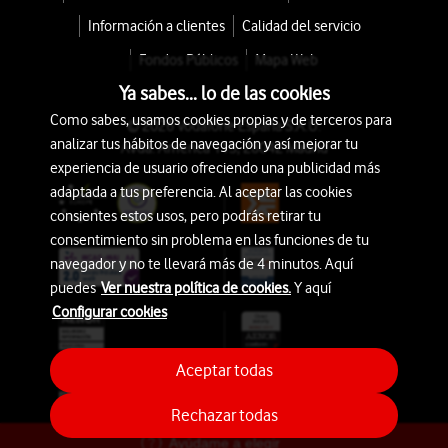
Información a clientes
Calidad del servicio
Fondos Públicos
Mapa Web
Ya sabes... lo de las cookies
Como sabes, usamos cookies propias y de terceros para
© 2026 Vodafone España S.A.U.
analizar tus hábitos de navegación y así mejorar tu
Avda. América 115, 28042 Madrid
experiencia de usuario ofreciendo una publicidad más
adaptada a tus preferencia. Al aceptar las cookies
consientes estos usos, pero podrás retirar tu
consentimiento sin problema en las funciones de tu
navegador y no te llevará más de 4 minutos. Aquí
puedes
Ver nuestra política de cookies.
Y aquí
Configurar cookies
Aceptar todas
Rechazar todas
Ayúdame a elegir