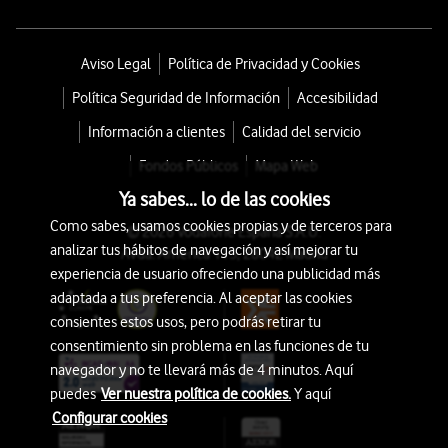
Aviso Legal
Política de Privacidad y Cookies
Política Seguridad de Información
Accesibilidad
Información a clientes
Calidad del servicio
Fondos Públicos
Mapa Web
Ya sabes... lo de las cookies
Como sabes, usamos cookies propias y de terceros para
© 2026 Vodafone España S.A.U.
analizar tus hábitos de navegación y así mejorar tu
Avda. América 115, 28042 Madrid
experiencia de usuario ofreciendo una publicidad más
adaptada a tus preferencia. Al aceptar las cookies
consientes estos usos, pero podrás retirar tu
consentimiento sin problema en las funciones de tu
navegador y no te llevará más de 4 minutos. Aquí
puedes
Ver nuestra política de cookies.
Y aquí
Configurar cookies