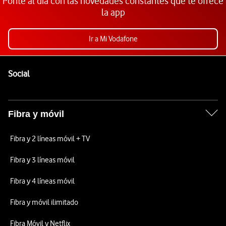
Ponte al día con las novedades constantes que te ofrece
la app
Ir a Mi Vodafone
Pie de página de Vodafone
Enlaces a las redes sociales de Vodafone
Social
Fibra y móvil
Fibra y 2 líneas móvil + TV
Fibra y 3 líneas móvil
Fibra y 4 líneas móvil
Fibra y móvil ilimitado
Fibra Móvil y Netflix