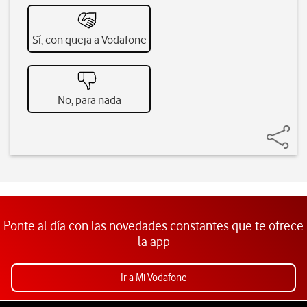
Sí, con queja a Vodafone
No, para nada
Ponte al día con las novedades constantes que te ofrece
la app
Ir a Mi Vodafone
Pie de página de Vodafone