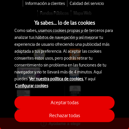
Información a clientes
Calidad del servicio
Fondos Públicos
Mapa Web
Ya sabes... lo de las cookies
Como sabes, usamos cookies propias y de terceros para
© 2026 Vodafone España S.A.U.
analizar tus hábitos de navegación y así mejorar tu
Avda. América 115, 28042 Madrid
experiencia de usuario ofreciendo una publicidad más
adaptada a tus preferencia. Al aceptar las cookies
consientes estos usos, pero podrás retirar tu
consentimiento sin problema en las funciones de tu
navegador y no te llevará más de 4 minutos. Aquí
puedes
Ver nuestra política de cookies.
Y aquí
Configurar cookies
Aceptar todas
Rechazar todas
Ayúdame a elegir