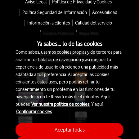
Aviso Legal
Política de Privacidad y Cookies
Política Seguridad de Información
Accesibilidad
Información a clientes
Calidad del servicio
Fondos Públicos
Mapa Web
Ya sabes... lo de las cookies
Como sabes, usamos cookies propias y de terceros para
© 2026 Vodafone España S.A.U.
analizar tus hábitos de navegación y así mejorar tu
Avda. América 115, 28042 Madrid
experiencia de usuario ofreciendo una publicidad más
adaptada a tus preferencia. Al aceptar las cookies
consientes estos usos, pero podrás retirar tu
consentimiento sin problema en las funciones de tu
navegador y no te llevará más de 4 minutos. Aquí
puedes
Ver nuestra política de cookies.
Y aquí
Configurar cookies
Aceptar todas