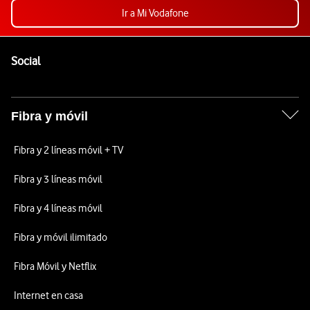
Ir a Mi Vodafone
Pie de página de Vodafone
Enlaces a las redes sociales de Vodafone
Social
Fibra y móvil
Fibra y 2 líneas móvil + TV
Fibra y 3 líneas móvil
Fibra y 4 líneas móvil
Fibra y móvil ilimitado
Fibra Móvil y Netflix
Internet en casa