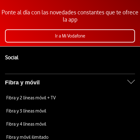
Ponte al día con las novedades constantes que te ofrece
la app
Ir a Mi Vodafone
Pie de página de Vodafone
Enlaces a las redes sociales de Vodafone
Social
Fibra y móvil
Fibra y 2 líneas móvil + TV
Fibra y 3 líneas móvil
Fibra y 4 líneas móvil
Fibra y móvil ilimitado