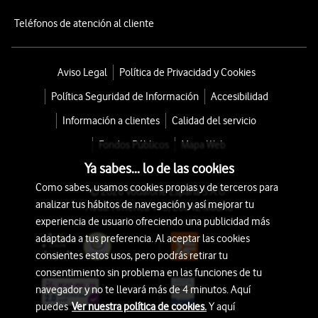
Teléfonos de atención al cliente
Aviso Legal
Política de Privacidad y Cookies
Política Seguridad de Información
Accesibilidad
Información a clientes
Calidad del servicio
Fondos Públicos
Mapa Web
Ya sabes... lo de las cookies
Como sabes, usamos cookies propias y de terceros para
© 2026 Vodafone España S.A.U.
analizar tus hábitos de navegación y así mejorar tu
Avda. América 115, 28042 Madrid
experiencia de usuario ofreciendo una publicidad más
adaptada a tus preferencia. Al aceptar las cookies
consientes estos usos, pero podrás retirar tu
consentimiento sin problema en las funciones de tu
navegador y no te llevará más de 4 minutos. Aquí
puedes
Ver nuestra política de cookies.
Y aquí