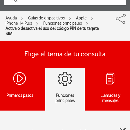
Ayuda
Guías de dispositivos
Apple
iPhone 14 Plus
Funciones principales
Activa o desactiva el uso del código PIN de tu tarjeta
SIM
Elige el tema de tu consulta
Primeros pasos
Funciones
Llamadas y
principales
mensajes