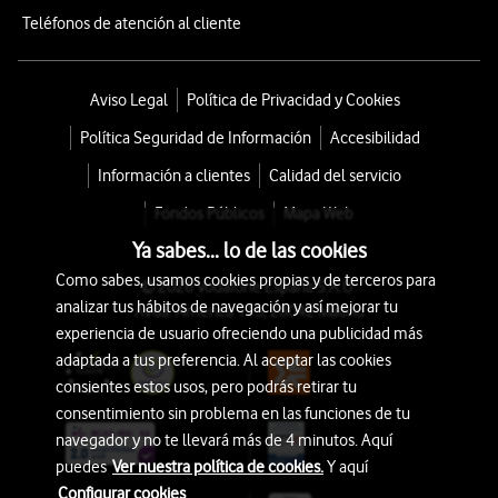
Teléfonos de atención al cliente
Aviso Legal
Política de Privacidad y Cookies
Política Seguridad de Información
Accesibilidad
Información a clientes
Calidad del servicio
Fondos Públicos
Mapa Web
Ya sabes... lo de las cookies
Como sabes, usamos cookies propias y de terceros para
© 2026 Vodafone España S.A.U.
analizar tus hábitos de navegación y así mejorar tu
Avda. América 115, 28042 Madrid
experiencia de usuario ofreciendo una publicidad más
adaptada a tus preferencia. Al aceptar las cookies
consientes estos usos, pero podrás retirar tu
consentimiento sin problema en las funciones de tu
navegador y no te llevará más de 4 minutos. Aquí
puedes
Ver nuestra política de cookies.
Y aquí
Configurar cookies