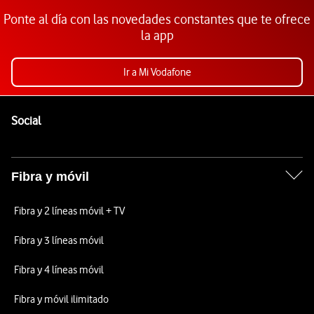
Ponte al día con las novedades constantes que te ofrece
la app
Ir a Mi Vodafone
Pie de página de Vodafone
Enlaces a las redes sociales de Vodafone
Social
Fibra y móvil
Fibra y 2 líneas móvil + TV
Fibra y 3 líneas móvil
Fibra y 4 líneas móvil
Fibra y móvil ilimitado