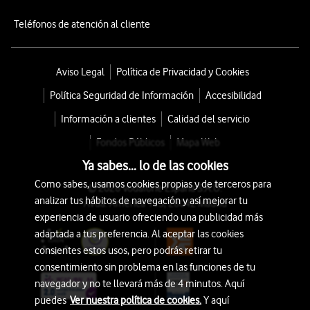
Teléfonos de atención al cliente
Aviso Legal
Política de Privacidad y Cookies
Política Seguridad de Información
Accesibilidad
Información a clientes
Calidad del servicio
Fondos Públicos
Mapa Web
Ya sabes... lo de las cookies
Como sabes, usamos cookies propias y de terceros para
© 2026 Vodafone España S.A.U.
analizar tus hábitos de navegación y así mejorar tu
Avda. América 115, 28042 Madrid
experiencia de usuario ofreciendo una publicidad más
adaptada a tus preferencia. Al aceptar las cookies
consientes estos usos, pero podrás retirar tu
consentimiento sin problema en las funciones de tu
navegador y no te llevará más de 4 minutos. Aquí
puedes
Ver nuestra política de cookies.
Y aquí