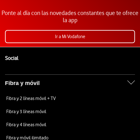
Ponte al día con las novedades constantes que te ofrece
la app
Ir a Mi Vodafone
Pie de página de Vodafone
Enlaces a las redes sociales de Vodafone
Social
Fibra y móvil
Fibra y 2 líneas móvil + TV
Fibra y 3 líneas móvil
Fibra y 4 líneas móvil
Fibra y móvil ilimitado