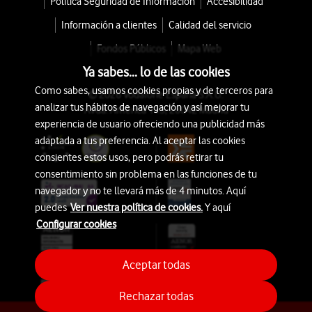
Política Seguridad de Información
Accesibilidad
Información a clientes
Calidad del servicio
Fondos Públicos
Mapa Web
Ya sabes... lo de las cookies
Como sabes, usamos cookies propias y de terceros para
© 2026 Vodafone España S.A.U.
analizar tus hábitos de navegación y así mejorar tu
Avda. América 115, 28042 Madrid
experiencia de usuario ofreciendo una publicidad más
adaptada a tus preferencia. Al aceptar las cookies
consientes estos usos, pero podrás retirar tu
consentimiento sin problema en las funciones de tu
navegador y no te llevará más de 4 minutos. Aquí
puedes
Ver nuestra política de cookies.
Y aquí
Configurar cookies
Aceptar todas
Rechazar todas