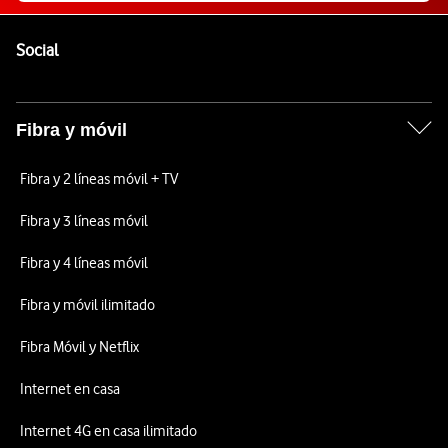
Pie de página de Vodafone
Enlaces a las redes sociales de Vodafone
Social
Fibra y móvil
Fibra y 2 líneas móvil + TV
Fibra y 3 líneas móvil
Fibra y 4 líneas móvil
Fibra y móvil ilimitado
Fibra Móvil y Netflix
Internet en casa
Internet 4G en casa ilimitado