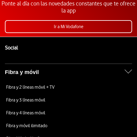
Ponte al día con las novedades constantes que te ofrece
la app
Ir a Mi Vodafone
Pie de página de Vodafone
Enlaces a las redes sociales de Vodafone
Social
Fibra y móvil
Fibra y 2 líneas móvil + TV
Fibra y 3 líneas móvil
Fibra y 4 líneas móvil
Fibra y móvil ilimitado