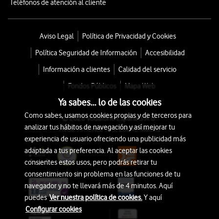
Teléfonos de atención al cliente
Aviso Legal
Política de Privacidad y Cookies
Política Seguridad de Información
Accesibilidad
Información a clientes
Calidad del servicio
Fondos Públicos
Mapa Web
Ya sabes... lo de las cookies
Como sabes, usamos cookies propias y de terceros para
© 2026 Vodafone España S.A.U.
analizar tus hábitos de navegación y así mejorar tu
Avda. América 115, 28042 Madrid
experiencia de usuario ofreciendo una publicidad más
adaptada a tus preferencia. Al aceptar las cookies
consientes estos usos, pero podrás retirar tu
consentimiento sin problema en las funciones de tu
navegador y no te llevará más de 4 minutos. Aquí
puedes
Ver nuestra política de cookies.
Y aquí
Configurar cookies