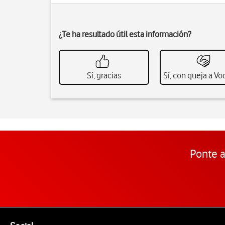
¿Te ha resultado útil esta información?
Sí, gracias
Sí, con queja a V
Ponte a
Pie de página de Vodafone