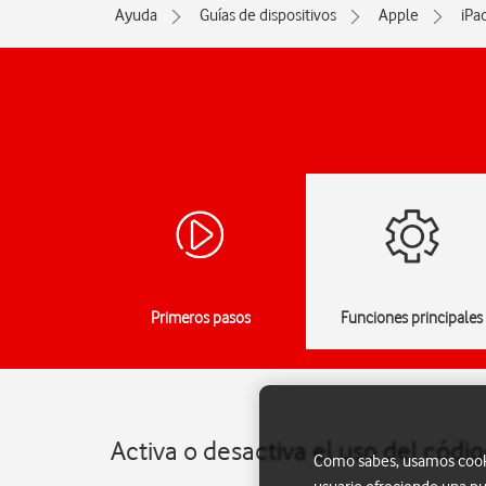
Ayuda
Guías de dispositivos
Apple
iPa
Primeros pasos
Funciones principales
Activa o desactiva el uso del códig
Como sabes, usamos cookie