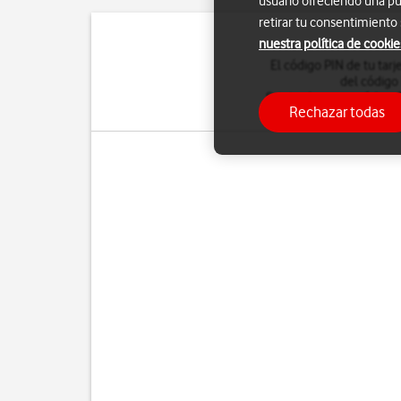
usuario ofreciendo una pu
retirar tu consentimiento
nuestra política de cookie
El código PIN de tu tarj
del código 
Si introduces un código 
Rechazar todas