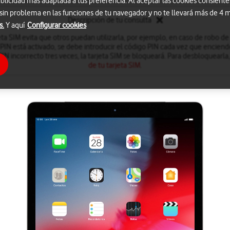
blicidad más adaptada a tus preferencia. Al aceptar las cookies consiente
 sin problema en las funciones de tu navegador y no te llevará más de 4
Descripción de tu consulta
s.
Y aquí
Configurar cookies
eta SIM evita que otros puedan utilizarla, por ejemplo, en caso de robo de
PIN está activado, se debe introducir el código PIN cada vez que enciende
PIN incorrecto tres veces, la tarjeta SIM se bloqueará. Para desbloquearla
de tu tarjeta SIM
.