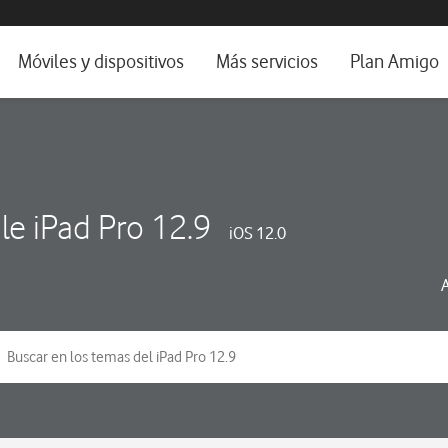
da e idioma
Móviles y dispositivos
Más servicios
Plan Amigo
fone TV
Móviles
Alianza Vodafone e Iberdrola
il 5G
Imagen y Sonido
Servicios avanzados
tura
Ver todos
le iPad Pro 12.9
iOS 12.0
dencias