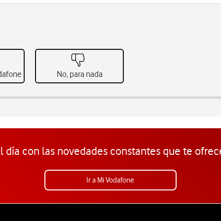
odafone
No, para nada
l día con las novedades constantes que te ofrec
Ir a Mi Vodafone