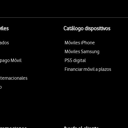
iles
Catálogo dispositivos
tados
Móviles iPhone
Móviles Samsung
epago Móvil
PS5 digital
Financiar móvil a plazos
nternacionales
o