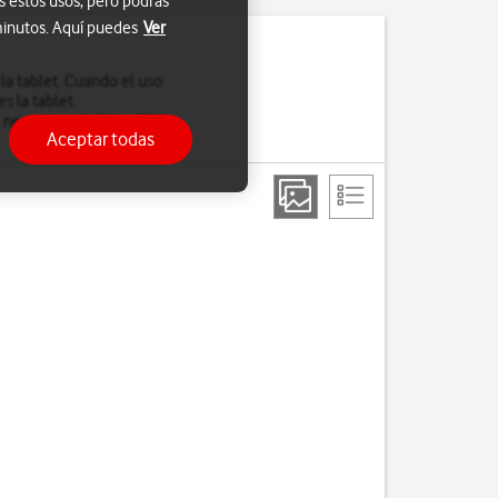
s estos usos, pero podrás
 minutos. Aquí puedes
Ver
 la tablet. Cuando el uso
s la tablet.
, necesitas
el código PUK
Aceptar todas