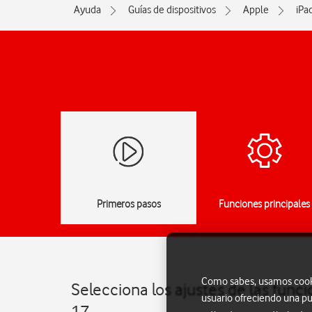
Ayuda
Guías de dispositivos
Apple
iPa
Primeros pasos
Funciones principales
Como sabes, usamos cookie
Selecciona los ajustes de las funci
usuario ofreciendo una pu
17