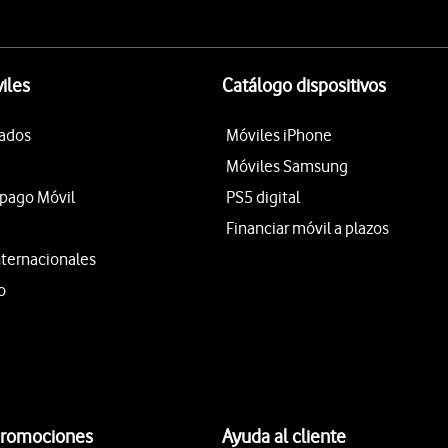
iles
Catálogo dispositivos
tados
Móviles iPhone
Móviles Samsung
epago Móvil
PS5 digital
Financiar móvil a plazos
nternacionales
o
promociones
Ayuda al cliente