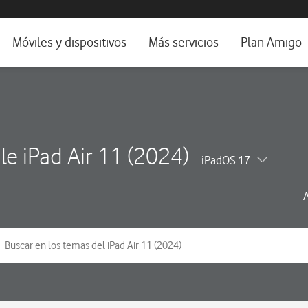
da e idioma
Móviles y dispositivos
Más servicios
Plan Amigo
fone TV
Móviles
Alianza Vodafone e Iberdrola
il 5G
Imagen y Sonido
Servicios avanzados
tura
Ver todos
le iPad Air 11 (2024)
iPadOS 17
dencias