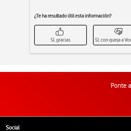
¿Te ha resultado útil esta información?
Sí, gracias
Sí, con queja a V
Ponte a
Pie de página de Vodafone
Enlaces a las redes sociales de Vodafone
Social