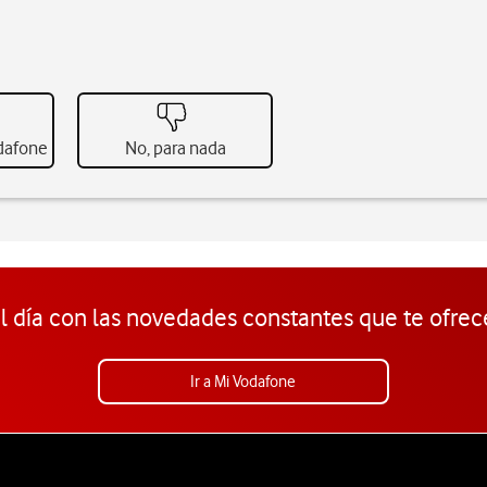
odafone
No, para nada
l día con las novedades constantes que te ofrec
Ir a Mi Vodafone