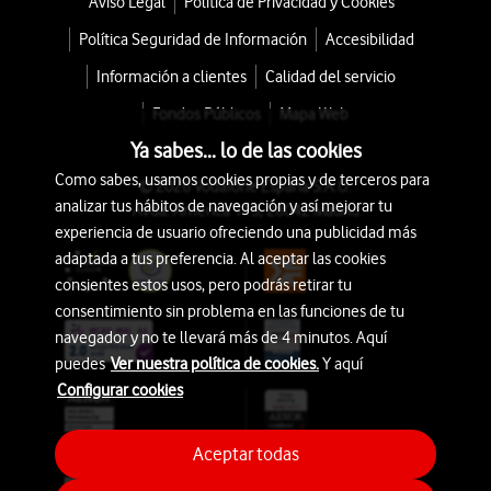
Aviso Legal
Política de Privacidad y Cookies
Política Seguridad de Información
Accesibilidad
Información a clientes
Calidad del servicio
Fondos Públicos
Mapa Web
Ya sabes... lo de las cookies
Como sabes, usamos cookies propias y de terceros para
© 2026 Vodafone España S.A.U.
analizar tus hábitos de navegación y así mejorar tu
Avda. América 115, 28042 Madrid
experiencia de usuario ofreciendo una publicidad más
adaptada a tus preferencia. Al aceptar las cookies
consientes estos usos, pero podrás retirar tu
consentimiento sin problema en las funciones de tu
navegador y no te llevará más de 4 minutos. Aquí
puedes
Ver nuestra política de cookies.
Y aquí
Configurar cookies
Aceptar todas