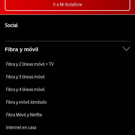
Ir a Mi Vodafone
Pie de página de Vodafone
Enlaces a las redes sociales de Vodafone
Social
Fibra y móvil
Fibra y 2 líneas móvil + TV
Fibra y 3 líneas móvil
Fibra y 4 líneas móvil
Fibra y móvil ilimitado
Fibra Móvil y Netflix
Internet en casa