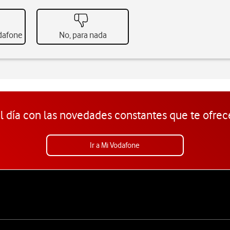
odafone
No, para nada
l día con las novedades constantes que te ofrec
Ir a Mi Vodafone