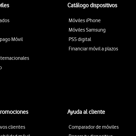
iles
Catálogo dispositivos
tados
Móviles iPhone
Móviles Samsung
epago Móvil
PS5 digital
Financiar móvil a plazos
nternacionales
o
promociones
Ayuda al cliente
vos clientes
Comparador de móviles