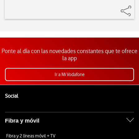
Ponte al día con las novedades constantes que te ofrece
la app
Ir a Mi Vodafone
Pie de página de Vodafone
Enlaces a las redes sociales de Vodafone
Social
Fibra y móvil
Fibra y 2 líneas móvil + TV