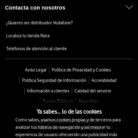
Contacta con nosotros
¿Quieres ser distribuidor Vodafone?
Localiza tu tienda física
Teléfonos de atención al cliente
Aviso Legal
Política de Privacidad y Cookies
Política Seguridad de Información
Accesibilidad
Información a clientes
Calidad del servicio
Fondos Públicos
Mapa Web
Ya sabes... lo de las cookies
Como sabes, usamos cookies propias y de terceros para
© 2026 Vodafone España S.A.U.
analizar tus hábitos de navegación y así mejorar tu
Avda. América 115, 28042 Madrid
experiencia de usuario ofreciendo una publicidad más