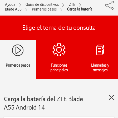
Ayuda
Guías de dispositivos
ZTE
Blade A55
Primeros pasos
Carga la batería
Elige el tema de tu consulta
Primeros pasos
Funciones
Llamadas y
principales
mensajes
Carga la batería del ZTE Blade
A55 Android 14