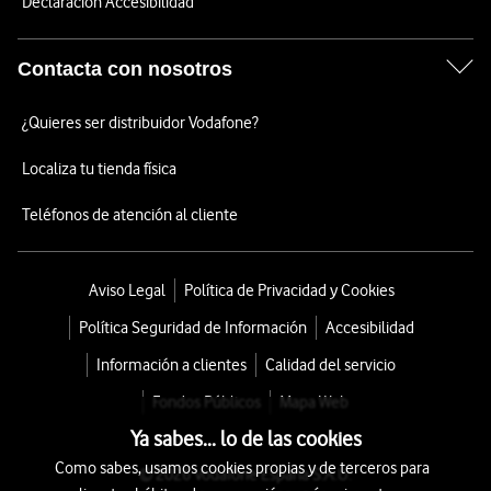
Declaración Accesibilidad
Contacta con nosotros
¿Quieres ser distribuidor Vodafone?
Localiza tu tienda física
Teléfonos de atención al cliente
Aviso Legal
Política de Privacidad y Cookies
Política Seguridad de Información
Accesibilidad
Información a clientes
Calidad del servicio
Fondos Públicos
Mapa Web
Ya sabes... lo de las cookies
Como sabes, usamos cookies propias y de terceros para
© 2026 Vodafone España S.A.U.