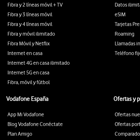
Fibra y 2 líneas móvil + TV
Datos ilimi
Fibra y 3 líneas móvil
eSIM
Fibra y 4 líneas móvil
Tarjetas Pr
Fibra y móvil ilimitado
Roaming
Fibra Móvil y Netflix
Llamadas i
Internet en casa
Teléfono fij
Internet 4G en casa ilimitado
Internet 5G en casa
Fibra, móvil y fútbol
Vodafone España
Ofertas y 
App Mi Vodafone
Ofertas nue
Blog Vodafone Conéctate
Ofertas por
Plan Amigo
Comparador 