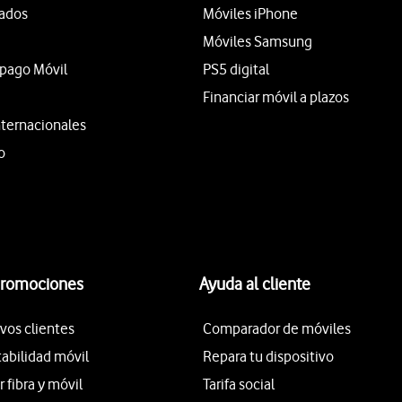
tados
Móviles iPhone
Móviles Samsung
epago Móvil
PS5 digital
Financiar móvil a plazos
nternacionales
o
promociones
Ayuda al cliente
vos clientes
Comparador de móviles
tabilidad móvil
Repara tu dispositivo
fibra y móvil
Tarifa social