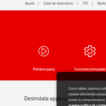
Ayuda
Guías de dispositivos
ZTE
Blade
Primeros pasos
Funciones principales
Como sabes, usamos cookie
usuario ofreciendo una pu
Desinstala apps en el ZTE Blade A
retirar tu consentimiento
nuestra política de cookie