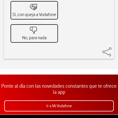
Sí, con queja a Vodafone
No, para nada
Ponte al día con las novedades constantes que te ofrece
la app
Ir a Mi Vodafone
Pie de página de Vodafone