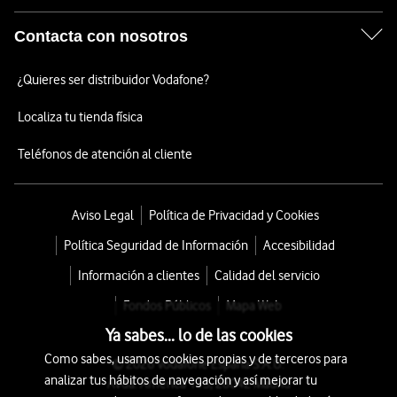
Contacta con nosotros
¿Quieres ser distribuidor Vodafone?
Localiza tu tienda física
Teléfonos de atención al cliente
Aviso Legal
Política de Privacidad y Cookies
Política Seguridad de Información
Accesibilidad
Información a clientes
Calidad del servicio
Fondos Públicos
Mapa Web
Ya sabes... lo de las cookies
Como sabes, usamos cookies propias y de terceros para
© 2026 Vodafone España S.A.U.
analizar tus hábitos de navegación y así mejorar tu
Avda. América 115, 28042 Madrid