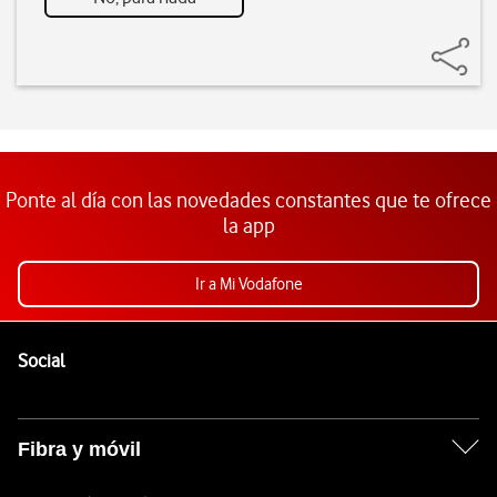
Ponte al día con las novedades constantes que te ofrece
la app
Ir a Mi Vodafone
Pie de página de Vodafone
Enlaces a las redes sociales de Vodafone
Social
Fibra y móvil