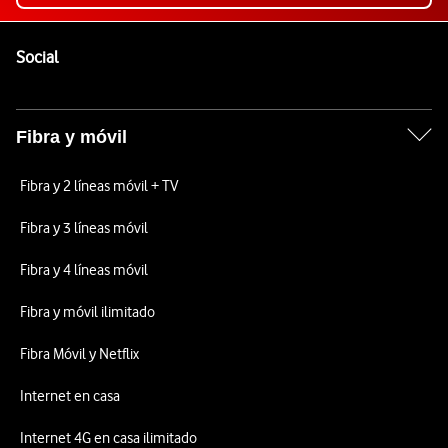
Pie de página de Vodafone
Enlaces a las redes sociales de Vodafone
Social
Fibra y móvil
Fibra y 2 líneas móvil + TV
Fibra y 3 líneas móvil
Fibra y 4 líneas móvil
Fibra y móvil ilimitado
Fibra Móvil y Netflix
Internet en casa
Internet 4G en casa ilimitado