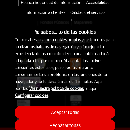
Política Seguridad de Información
Accesibilidad
Información a clientes
Calidad del servicio
Fondos Públicos
Mapa Web
Ya sabes... lo de las cookies
Como sabes, usamos cookies propias y de terceros para
© 2026 Vodafone España S.A.U.
analizar tus hábitos de navegación y así mejorar tu
Avda. América 115, 28042 Madrid
experiencia de usuario ofreciendo una publicidad más
adaptada a tus preferencia. Al aceptar las cookies
consientes estos usos, pero podrás retirar tu
consentimiento sin problema en las funciones de tu
navegador y no te llevará más de 4 minutos. Aquí
puedes
Ver nuestra política de cookies.
Y aquí
Configurar cookies
Aceptar todas
Rechazar todas