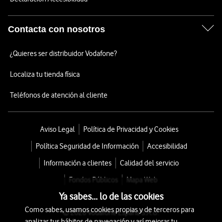
Contacta con nosotros
¿Quieres ser distribuidor Vodafone?
Localiza tu tienda física
Teléfonos de atención al cliente
Aviso Legal
Política de Privacidad y Cookies
Política Seguridad de Información
Accesibilidad
Información a clientes
Calidad del servicio
Fondos Públicos
Mapa Web
Ya sabes... lo de las cookies
Como sabes, usamos cookies propias y de terceros para
© 2026 Vodafone España S.A.U.
analizar tus hábitos de navegación y así mejorar tu