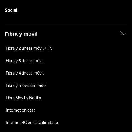
Pie de página de Vodafone
Enlaces a las redes sociales de Vodafone
Social
Fibra y móvil
Fibra y 2 líneas móvil + TV
Fibra y 3 líneas móvil
Fibra y 4 líneas móvil
Fibra y móvil ilimitado
Fibra Móvil y Netflix
Internet en casa
Internet 4G en casa ilimitado