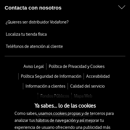
Contacta con nosotros
¿Quieres ser distribuidor Vodafone?
Localiza tu tienda física
Teléfonos de atención al cliente
Aviso Legal
Política de Privacidad y Cookies
Política Seguridad de Información
Accesibilidad
Información a clientes
Calidad del servicio
Fondos Públicos
Mapa Web
Ya sabes... lo de las cookies
Como sabes, usamos cookies propias y de terceros para
© 2026 Vodafone España S.A.U.
analizar tus hábitos de navegación y así mejorar tu
Avda. América 115, 28042 Madrid
experiencia de usuario ofreciendo una publicidad más