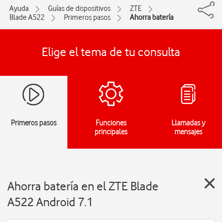
Ayuda
Guías de dispositivos
ZTE
Blade A522
Primeros pasos
Ahorra batería
Elige el tema de tu consulta
Primeros pasos
Funciones
Llamadas y
principales
mensajes
Ahorra batería en el ZTE Blade
A522 Android 7.1