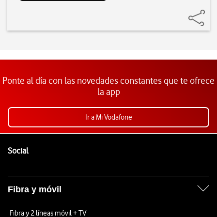
Ponte al día con las novedades constantes que te ofrece
la app
Ir a Mi Vodafone
Pie de página de Vodafone
Enlaces a las redes sociales de Vodafone
Social
Fibra y móvil
Fibra y 2 líneas móvil + TV