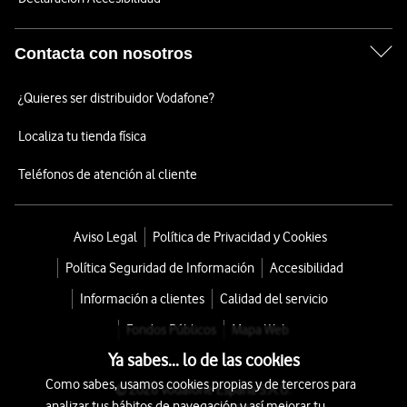
Contacta con nosotros
¿Quieres ser distribuidor Vodafone?
Localiza tu tienda física
Teléfonos de atención al cliente
Aviso Legal
Política de Privacidad y Cookies
Política Seguridad de Información
Accesibilidad
Información a clientes
Calidad del servicio
Fondos Públicos
Mapa Web
Ya sabes... lo de las cookies
Como sabes, usamos cookies propias y de terceros para
© 2026 Vodafone España S.A.U.
analizar tus hábitos de navegación y así mejorar tu