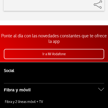
Ponte al día con las novedades constantes que te ofrece
la app
Ir a Mi Vodafone
Pie de página de Vodafone
Enlaces a las redes sociales de Vodafone
Social
Fibra y móvil
Fibra y 2 líneas móvil + TV