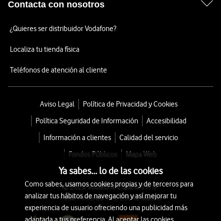
Contacta con nosotros
¿Quieres ser distribuidor Vodafone?
Localiza tu tienda física
Teléfonos de atención al cliente
Aviso Legal
Política de Privacidad y Cookies
Política Seguridad de Información
Accesibilidad
Información a clientes
Calidad del servicio
Fondos Públicos
Mapa Web
Ya sabes... lo de las cookies
Como sabes, usamos cookies propias y de terceros para
© 2026 Vodafone España S.A.U.
analizar tus hábitos de navegación y así mejorar tu
Avda. América 115, 28042 Madrid
experiencia de usuario ofreciendo una publicidad más
adaptada a tus preferencia. Al aceptar las cookies