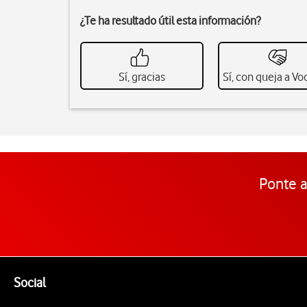
¿Te ha resultado útil esta información?
Sí, gracias
Sí, con queja a V
Ponte a
Pie de página de Vodafone
Enlaces a las redes sociales de Vodafone
Social