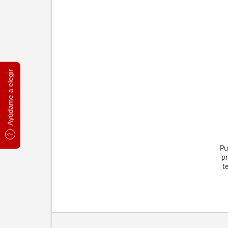
Ayúdame a elegir
Pu
pr
t