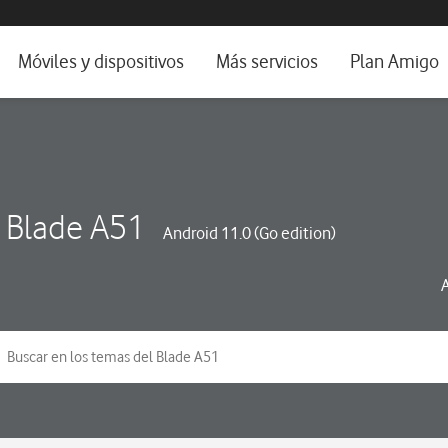
da e idioma
Móviles y dispositivos
Más servicios
Plan Amigo
fone TV
Móviles
Alianza Vodafone e Iberdrola
il 5G
Imagen y Sonido
Servicios avanzados
tura
Ver todos
 Blade A51
Android 11.0 (Go edition)
dencias