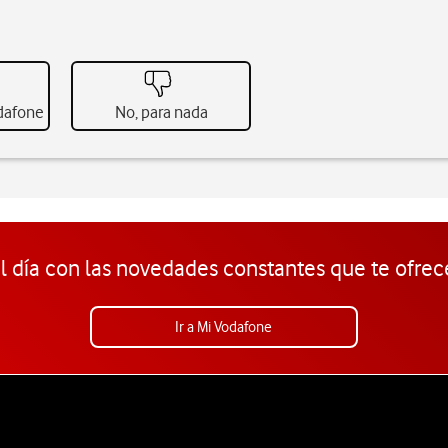
odafone
No, para nada
l día con las novedades constantes que te ofrec
Ir a Mi Vodafone