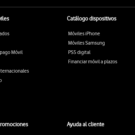
iles
Catálogo dispositivos
tados
Móviles iPhone
Móviles Samsung
epago Móvil
PS5 digital
Financiar móvil a plazos
nternacionales
o
promociones
Ayuda al cliente