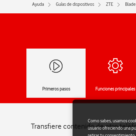
Ayuda
Guías de dispositivos
ZTE
Blade
Primeros pasos
Funciones principales
Como sabes, usamos cookie
Transfiere contenido de otro teléf
usuario ofreciendo una pu
retirar tu consentimiento