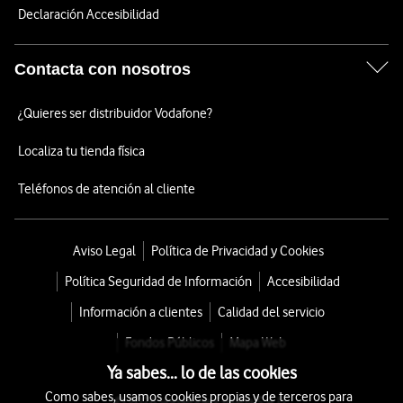
Declaración Accesibilidad
Contacta con nosotros
¿Quieres ser distribuidor Vodafone?
Localiza tu tienda física
Teléfonos de atención al cliente
Aviso Legal
Política de Privacidad y Cookies
Política Seguridad de Información
Accesibilidad
Información a clientes
Calidad del servicio
Fondos Públicos
Mapa Web
Ya sabes... lo de las cookies
Como sabes, usamos cookies propias y de terceros para
© 2026 Vodafone España S.A.U.