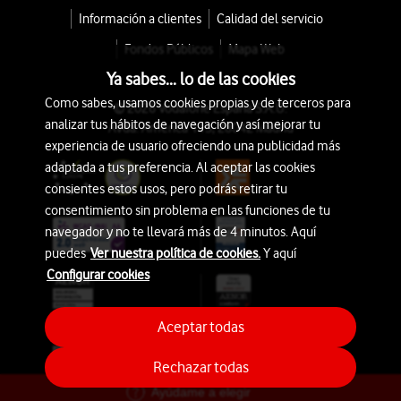
Información a clientes
Calidad del servicio
Fondos Públicos
Mapa Web
Ya sabes... lo de las cookies
Como sabes, usamos cookies propias y de terceros para
© 2026 Vodafone España S.A.U.
analizar tus hábitos de navegación y así mejorar tu
Avda. América 115, 28042 Madrid
experiencia de usuario ofreciendo una publicidad más
adaptada a tus preferencia. Al aceptar las cookies
consientes estos usos, pero podrás retirar tu
consentimiento sin problema en las funciones de tu
navegador y no te llevará más de 4 minutos. Aquí
puedes
Ver nuestra política de cookies.
Y aquí
Configurar cookies
Aceptar todas
Rechazar todas
Ayúdame a elegir