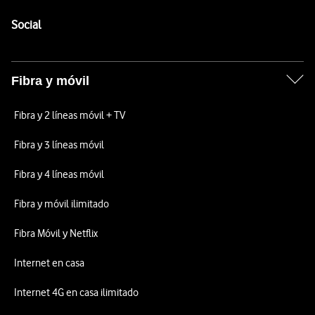
Pie de página de Vodafone
Enlaces a las redes sociales de Vodafone
Social
Fibra y móvil
Fibra y 2 líneas móvil + TV
Fibra y 3 líneas móvil
Fibra y 4 líneas móvil
Fibra y móvil ilimitado
Fibra Móvil y Netflix
Internet en casa
Internet 4G en casa ilimitado