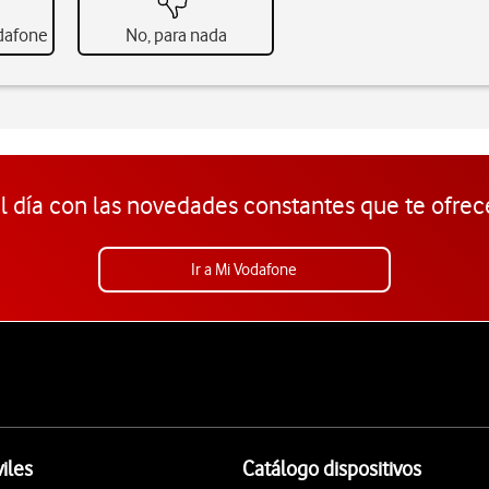
odafone
No, para nada
l día con las novedades constantes que te ofrec
Ir a Mi Vodafone
iles
Catálogo dispositivos