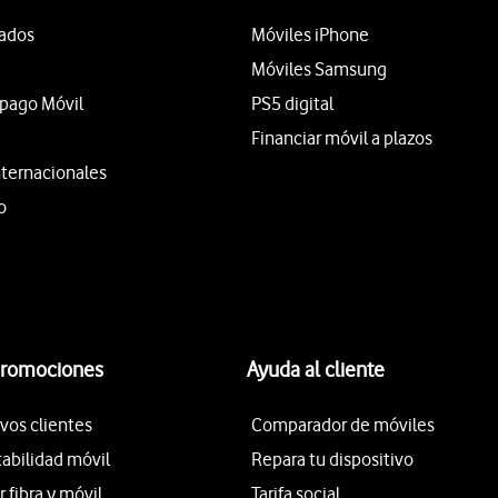
tados
Móviles iPhone
Móviles Samsung
epago Móvil
PS5 digital
Financiar móvil a plazos
nternacionales
o
promociones
Ayuda al cliente
vos clientes
Comparador de móviles
tabilidad móvil
Repara tu dispositivo
fibra y móvil
Tarifa social