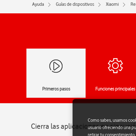
Ayuda
Guías de dispositivos
Xiaomi
Re
Primeros pasos
Funciones principales
Como sabes, usamos cookie
Cierra las aplicaciones en ejecuc
usuario ofreciendo una pu
retirar tu consentimiento