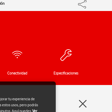
ión
Conectividad
Especificaciones
jorar tu experiencia de
s estos usos, pero podrás
 minutos. Aquí puedes
Ver