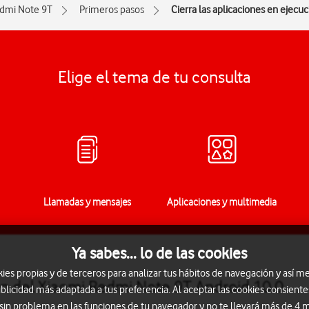
dmi Note 9T
Primeros pasos
Cierra las aplicaciones en ejecuc
Elige el tema de tu consulta
Llamadas y mensajes
Aplicaciones y multimedia
Ya sabes... lo de las cookies
s propias y de terceros para analizar tus hábitos de navegación y así me
ión del Xiaomi Redmi Note 9T Android 10.0
blicidad más adaptada a tus preferencia. Al aceptar las cookies consiente
 sin problema en las funciones de tu navegador y no te llevará más de 4