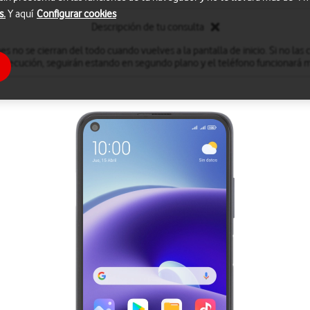
s.
Y aquí
Configurar cookies
Descripción de tu consulta
s no se cierran del todo cuando vuelves a la pantalla de inicio. Si no las ci
 ejecución, seguirán estando en segundo plano y el teléfono funcionará