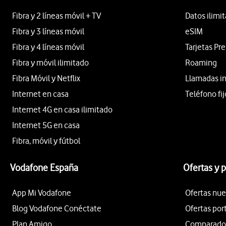
Fibra y 2 líneas móvil + TV
Datos ilimi
Fibra y 3 líneas móvil
eSIM
Fibra y 4 líneas móvil
Tarjetas Pr
Fibra y móvil ilimitado
Roaming
Fibra Móvil y Netflix
Llamadas i
Internet en casa
Teléfono fij
Internet 4G en casa ilimitado
Internet 5G en casa
Fibra, móvil y fútbol
Vodafone España
Ofertas y 
App Mi Vodafone
Ofertas nue
Blog Vodafone Conéctate
Ofertas por
Plan Amigo
Comparador 