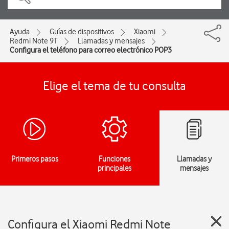
Ayuda
Guías de dispositivos
Xiaomi
Redmi Note 9T
Llamadas y mensajes
Configura el teléfono para correo electrónico POP3
Elige el tema de tu consulta
Primeros pasos
Funciones
Llamadas y
principales
mensajes
Configura el Xiaomi Redmi Note