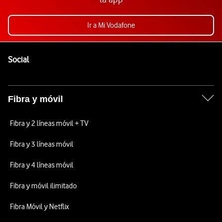
Ir a Mi Vodafone
Pie de página de Vodafone
Enlaces a las redes sociales de Vodafone
Social
Fibra y móvil
Fibra y 2 líneas móvil + TV
Fibra y 3 líneas móvil
Fibra y 4 líneas móvil
Fibra y móvil ilimitado
Fibra Móvil y Netflix