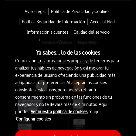
Aviso Legal
Política de Privacidad y Cookies
Política Seguridad de Información
Accesibilidad
Información a clientes
Calidad del servicio
Fondos Públicos
Mapa Web
Ya sabes... lo de las cookies
Como sabes, usamos cookies propias y de terceros para
© 2026 Vodafone España S.A.U.
analizar tus hábitos de navegación y así mejorar tu
Avda. América 115, 28042 Madrid
experiencia de usuario ofreciendo una publicidad más
adaptada a tus preferencia. Al aceptar las cookies
consientes estos usos, pero podrás retirar tu
consentimiento sin problema en las funciones de tu
navegador y no te llevará más de 4 minutos. Aquí
puedes
Ver nuestra política de cookies.
Y aquí
Configurar cookies