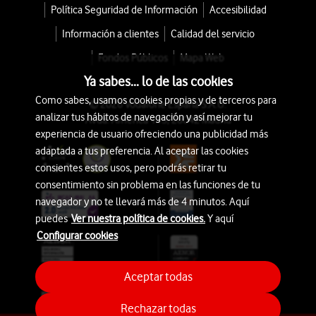
Política Seguridad de Información
Accesibilidad
Información a clientes
Calidad del servicio
Fondos Públicos
Mapa Web
Ya sabes... lo de las cookies
Como sabes, usamos cookies propias y de terceros para
© 2026 Vodafone España S.A.U.
analizar tus hábitos de navegación y así mejorar tu
Avda. América 115, 28042 Madrid
experiencia de usuario ofreciendo una publicidad más
adaptada a tus preferencia. Al aceptar las cookies
consientes estos usos, pero podrás retirar tu
consentimiento sin problema en las funciones de tu
navegador y no te llevará más de 4 minutos. Aquí
puedes
Ver nuestra política de cookies.
Y aquí
Configurar cookies
Aceptar todas
Rechazar todas