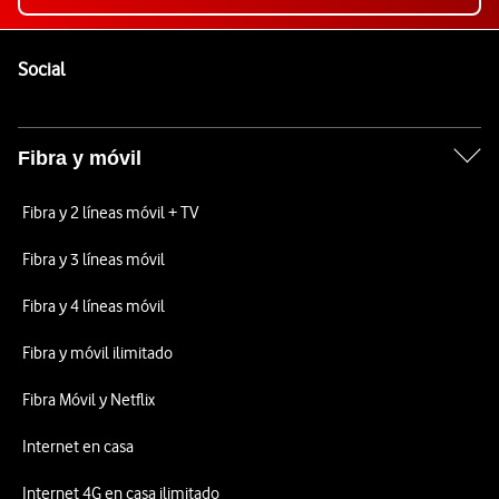
Pie de página de Vodafone
Enlaces a las redes sociales de Vodafone
Social
Fibra y móvil
Fibra y 2 líneas móvil + TV
Fibra y 3 líneas móvil
Fibra y 4 líneas móvil
Fibra y móvil ilimitado
Fibra Móvil y Netflix
Internet en casa
Internet 4G en casa ilimitado