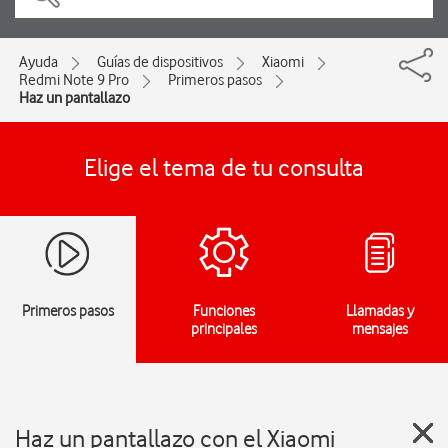
Ayuda
Guías de dispositivos
Xiaomi
Redmi Note 9 Pro
Primeros pasos
Haz un pantallazo
Elige el tema de tu consulta
Primeros pasos
Funciones
Llamadas y
principales
mensajes
Haz un pantallazo con el Xiaomi