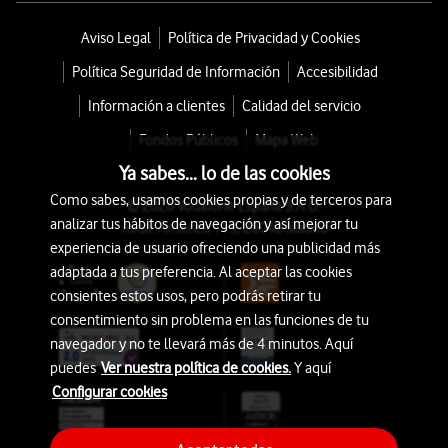
Aviso Legal
Política de Privacidad y Cookies
Política Seguridad de Información
Accesibilidad
Información a clientes
Calidad del servicio
Fondos Públicos
Mapa Web
Ya sabes... lo de las cookies
Como sabes, usamos cookies propias y de terceros para
© 2026 Vodafone España S.A.U.
analizar tus hábitos de navegación y así mejorar tu
Avda. América 115, 28042 Madrid
experiencia de usuario ofreciendo una publicidad más
adaptada a tus preferencia. Al aceptar las cookies
consientes estos usos, pero podrás retirar tu
consentimiento sin problema en las funciones de tu
navegador y no te llevará más de 4 minutos. Aquí
puedes
Ver nuestra política de cookies.
Y aquí
Configurar cookies