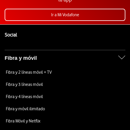
Ir a Mi Vodafone
Pie de página de Vodafone
Enlaces a las redes sociales de Vodafone
Social
Fibra y móvil
Fibra y 2 líneas móvil + TV
Fibra y 3 líneas móvil
Fibra y 4 líneas móvil
Fibra y móvil ilimitado
Fibra Móvil y Netflix