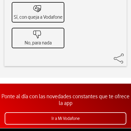
Sí, con queja a Vodafone
No, para nada
Ponte al día con las novedades constantes que te ofrece
la app
Ir a Mi Vodafone
Pie de página de Vodafone