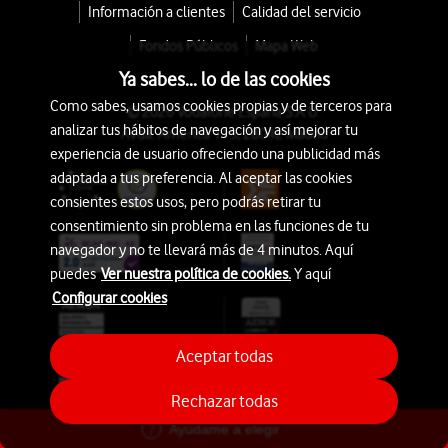
Información a clientes
Calidad del servicio
Fondos Públicos
Mapa Web
Ya sabes... lo de las cookies
Como sabes, usamos cookies propias y de terceros para
© 2026 Vodafone España S.A.U.
analizar tus hábitos de navegación y así mejorar tu
Avda. América 115, 28042 Madrid
experiencia de usuario ofreciendo una publicidad más
adaptada a tus preferencia. Al aceptar las cookies
consientes estos usos, pero podrás retirar tu
consentimiento sin problema en las funciones de tu
navegador y no te llevará más de 4 minutos. Aquí
puedes
Ver nuestra política de cookies.
Y aquí
Configurar cookies
Aceptar todas
Rechazar todas
Ayúdame a elegir