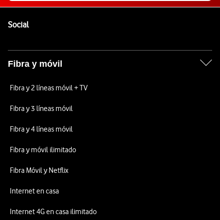
Pie de página de Vodafone
Enlaces a las redes sociales de Vodafone
Social
Fibra y móvil
Fibra y 2 líneas móvil + TV
Fibra y 3 líneas móvil
Fibra y 4 líneas móvil
Fibra y móvil ilimitado
Fibra Móvil y Netflix
Internet en casa
Internet 4G en casa ilimitado