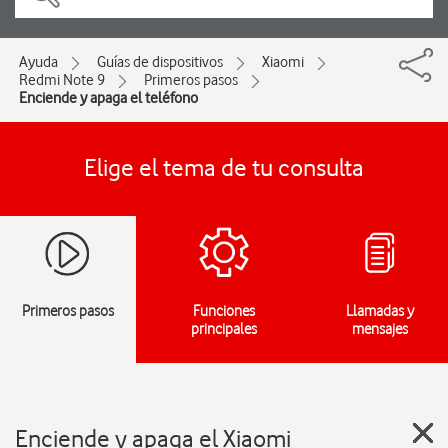
Ayuda
Guías de dispositivos
Xiaomi
Redmi Note 9
Primeros pasos
Enciende y apaga el teléfono
Elige el tema de tu consulta
Primeros pasos
Funciones
Llamadas y
principales
mensajes
Enciende y apaga el Xiaomi