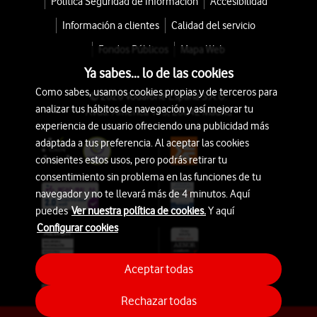
Política Seguridad de Información
Accesibilidad
Información a clientes
Calidad del servicio
Fondos Públicos
Mapa Web
Ya sabes... lo de las cookies
Como sabes, usamos cookies propias y de terceros para
© 2026 Vodafone España S.A.U.
analizar tus hábitos de navegación y así mejorar tu
Avda. América 115, 28042 Madrid
experiencia de usuario ofreciendo una publicidad más
adaptada a tus preferencia. Al aceptar las cookies
consientes estos usos, pero podrás retirar tu
consentimiento sin problema en las funciones de tu
navegador y no te llevará más de 4 minutos. Aquí
puedes
Ver nuestra política de cookies.
Y aquí
Configurar cookies
Aceptar todas
Rechazar todas