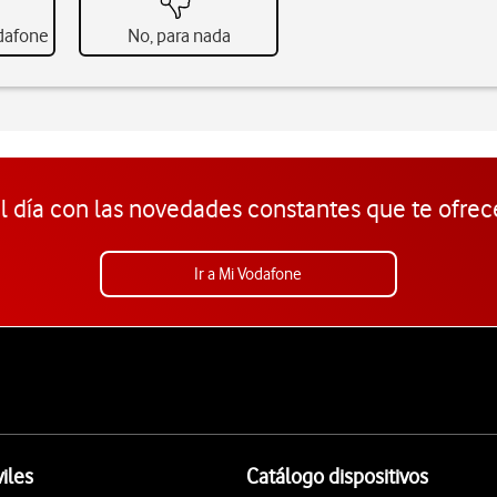
odafone
No, para nada
l día con las novedades constantes que te ofrec
Ir a Mi Vodafone
iles
Catálogo dispositivos