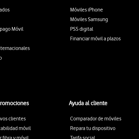
tados
Móviles iPhone
Móviles Samsung
epago Móvil
PS5 digital
Financiar móvil a plazos
nternacionales
o
promociones
Ayuda al cliente
vos clientes
Comparador de móviles
tabilidad móvil
Repara tu dispositivo
fibra y móvil
Tarifa social