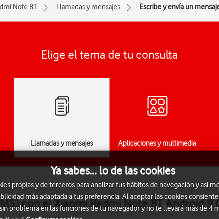
dmi Note 8T
Llamadas y mensajes
Escribe y envía un mensaj
Elige el tema de tu consulta
Llamadas y mensajes
Aplicaciones y multimedia
Ya sabes... lo de las cookies
s propias y de terceros para analizar tus hábitos de navegación y así me
blicidad más adaptada a tus preferencia. Al aceptar las cookies consiente
SMS) con el Xiaomi Redmi Note 8T Android 9.
 sin problema en las funciones de tu navegador y no te llevará más de 4