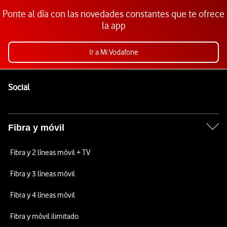
Ponte al día con las novedades constantes que te ofrece
la app
Ir a Mi Vodafone
Pie de página de Vodafone
Enlaces a las redes sociales de Vodafone
Social
Fibra y móvil
Fibra y 2 líneas móvil + TV
Fibra y 3 líneas móvil
Fibra y 4 líneas móvil
Fibra y móvil ilimitado