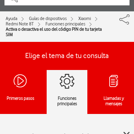
Ayuda
Guías de dispositivos
Xiaomi
Redmi Note 8T
Funciones principales
Activa o desactiva el uso del código PIN de tu tarjeta
SIM
Elige el tema de tu consulta
Primeros pasos
Funciones
Llamadas y
principales
mensajes