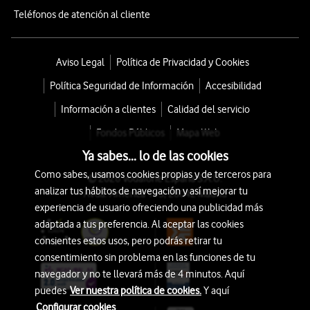
Teléfonos de atención al cliente
Aviso Legal
Política de Privacidad y Cookies
Política Seguridad de Información
Accesibilidad
Información a clientes
Calidad del servicio
Fondos Públicos
Mapa Web
Ya sabes... lo de las cookies
Como sabes, usamos cookies propias y de terceros para
© 2026 Vodafone España S.A.U.
analizar tus hábitos de navegación y así mejorar tu
Avda. América 115, 28042 Madrid
experiencia de usuario ofreciendo una publicidad más
adaptada a tus preferencia. Al aceptar las cookies
consientes estos usos, pero podrás retirar tu
consentimiento sin problema en las funciones de tu
navegador y no te llevará más de 4 minutos. Aquí
puedes
Ver nuestra política de cookies.
Y aquí
Configurar cookies