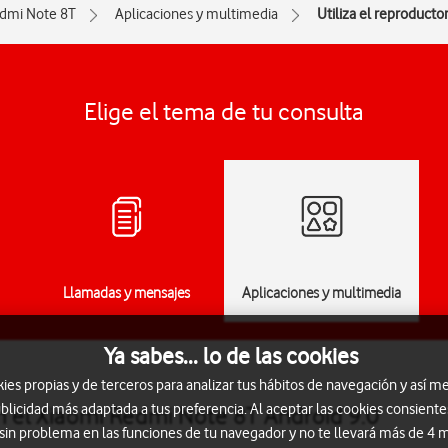
dmi Note 8T
Aplicaciones y multimedia
Utiliza el reproducto
Elige el tema de tu consulta
Llamadas y mensajes
Aplicaciones y multimedia
Ya sabes... lo de las cookies
s propias y de terceros para analizar tus hábitos de navegación y así me
blicidad más adaptada a tus preferencia. Al aceptar las cookies consiente
en el Xiaomi Redmi Note 8T Android 9.0
 sin problema en las funciones de tu navegador y no te llevará más de 4