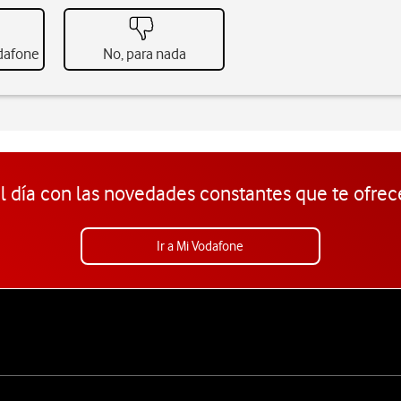
odafone
No, para nada
l día con las novedades constantes que te ofrec
Ir a Mi Vodafone