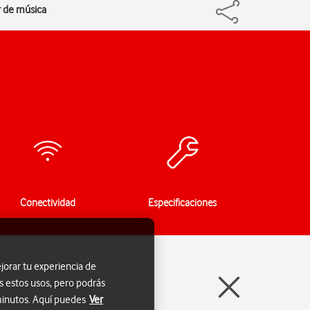
r de música
Conectividad
Especificaciones
jorar tu experiencia de
s estos usos, pero podrás
 minutos. Aquí puedes
Ver