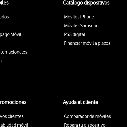
iles
Catálogo dispositivos
tados
Móviles iPhone
Móviles Samsung
epago Móvil
PS5 digital
Financiar móvil a plazos
nternacionales
o
promociones
Ayuda al cliente
vos clientes
Comparador de móviles
tabilidad móvil
Repara tu dispositivo