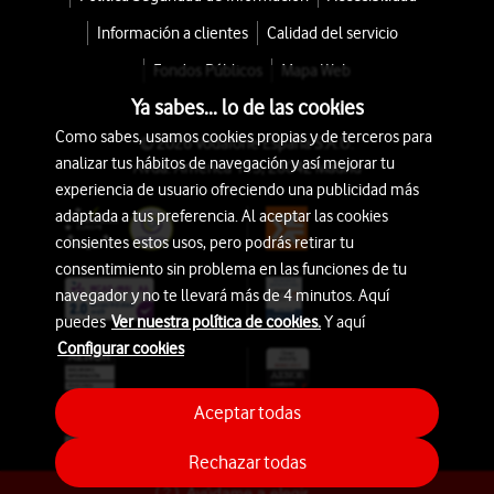
Información a clientes
Calidad del servicio
Fondos Públicos
Mapa Web
Ya sabes... lo de las cookies
Como sabes, usamos cookies propias y de terceros para
© 2026 Vodafone España S.A.U.
analizar tus hábitos de navegación y así mejorar tu
Avda. América 115, 28042 Madrid
experiencia de usuario ofreciendo una publicidad más
adaptada a tus preferencia. Al aceptar las cookies
consientes estos usos, pero podrás retirar tu
consentimiento sin problema en las funciones de tu
navegador y no te llevará más de 4 minutos. Aquí
puedes
Ver nuestra política de cookies.
Y aquí
Configurar cookies
Aceptar todas
Rechazar todas
Ayúdame a elegir