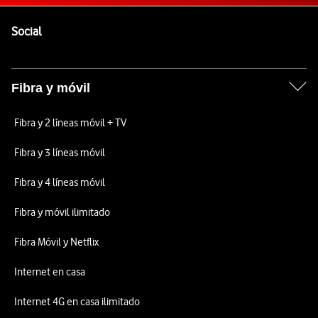
Pie de página de Vodafone
Enlaces a las redes sociales de Vodafone
Social
Fibra y móvil
Fibra y 2 líneas móvil + TV
Fibra y 3 líneas móvil
Fibra y 4 líneas móvil
Fibra y móvil ilimitado
Fibra Móvil y Netflix
Internet en casa
Internet 4G en casa ilimitado