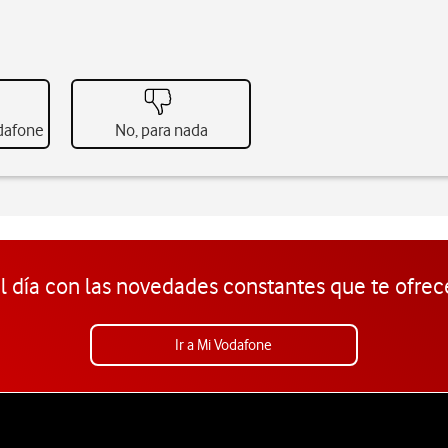
odafone
No, para nada
l día con las novedades constantes que te ofrec
Ir a Mi Vodafone