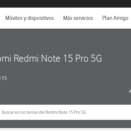
da e idioma
Móviles y dispositivos
Más servicios
Plan Amigo
fone TV
Móviles
Alianza Vodafone e Iberdrola
il 5G
Imagen y Sonido
Servicios avanzados
omi Redmi Note 15 Pro 5G
tura
Ver todos
dencias
 15