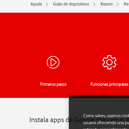
Ayuda
Guías de dispositivos
Xiaomi
Re
Primeros pasos
Funciones principales
Como sabes, usamos cookie
Instala apps de Google Play en el
usuario ofreciendo una pu