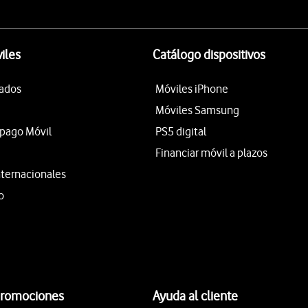
iles
Catálogo dispositivos
tados
Móviles iPhone
Móviles Samsung
epago Móvil
PS5 digital
Financiar móvil a plazos
nternacionales
o
promociones
Ayuda al cliente