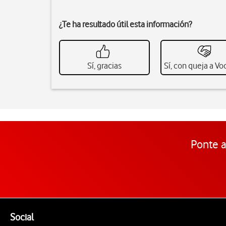
¿Te ha resultado útil esta información?
Sí, gracias
Sí, con queja a V
Ponte a
Pie de página de Vodafone
Enlaces a las redes sociales de Vodafone
Social