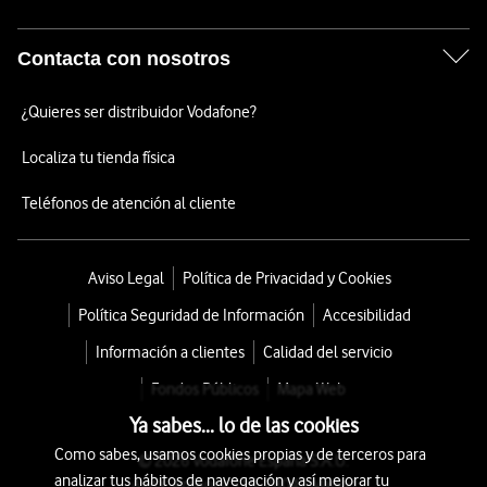
Contacta con nosotros
¿Quieres ser distribuidor Vodafone?
Localiza tu tienda física
Teléfonos de atención al cliente
Aviso Legal
Política de Privacidad y Cookies
Política Seguridad de Información
Accesibilidad
Información a clientes
Calidad del servicio
Fondos Públicos
Mapa Web
Ya sabes... lo de las cookies
Como sabes, usamos cookies propias y de terceros para
© 2026 Vodafone España S.A.U.
analizar tus hábitos de navegación y así mejorar tu
Avda. América 115, 28042 Madrid