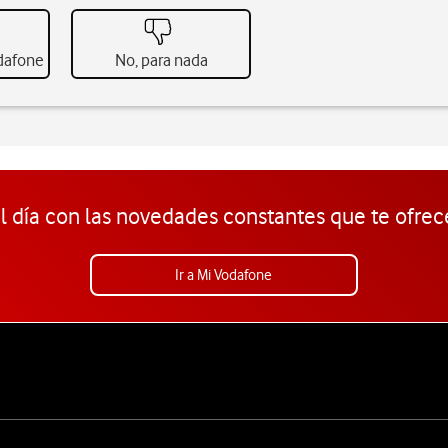
odafone
No, para nada
l día con las novedades constantes que te ofrec
Ir a Mi Vodafone