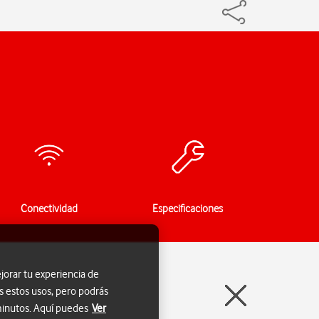
Conectividad
Especificaciones
jorar tu experiencia de
s estos usos, pero podrás
 minutos. Aquí puedes
Ver