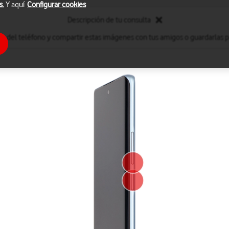
s.
Y aquí
Configurar cookies
Descripción de tu consulta
s del teléfono y compartir estas imágenes con tus amigos o guardarlas par