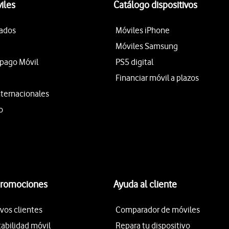
iles
Catálogo dispositivos
tados
Móviles iPhone
Móviles Samsung
epago Móvil
PS5 digital
Financiar móvil a plazos
nternacionales
o
promociones
Ayuda al cliente
vos clientes
Comparador de móviles
tabilidad móvil
Repara tu dispositivo