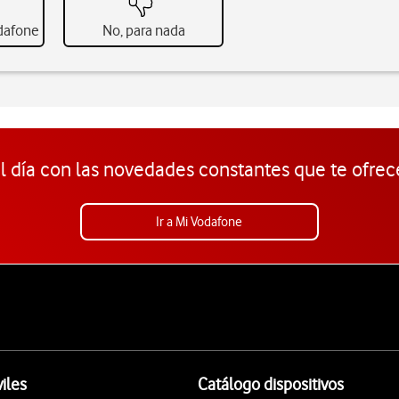
odafone
No, para nada
l día con las novedades constantes que te ofrec
Ir a Mi Vodafone
iles
Catálogo dispositivos