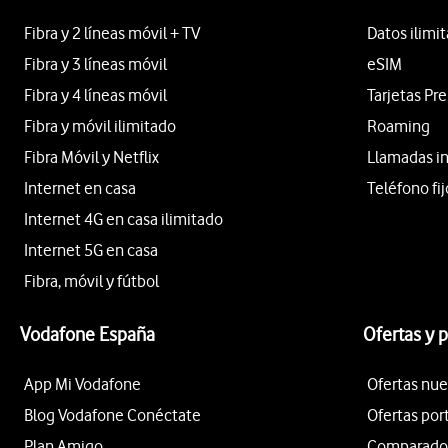
Fibra y 2 líneas móvil + TV
Datos ilimi
Fibra y 3 líneas móvil
eSIM
Fibra y 4 líneas móvil
Tarjetas Pr
Fibra y móvil ilimitado
Roaming
Fibra Móvil y Netflix
Llamadas i
Internet en casa
Teléfono fij
Internet 4G en casa ilimitado
Internet 5G en casa
Fibra, móvil y fútbol
Vodafone España
Ofertas y 
App Mi Vodafone
Ofertas nue
Blog Vodafone Conéctate
Ofertas por
Plan Amigo
Comparador 