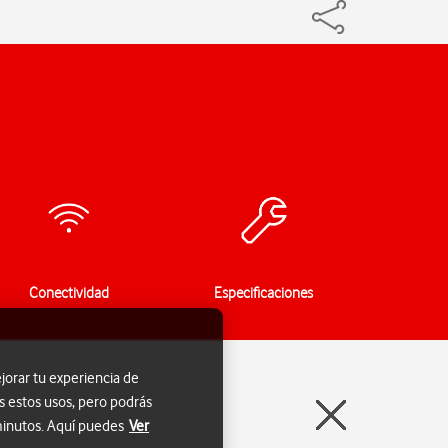
Conectividad
Especificaciones
jorar tu experiencia de
s estos usos, pero podrás
 minutos. Aquí puedes
Ver