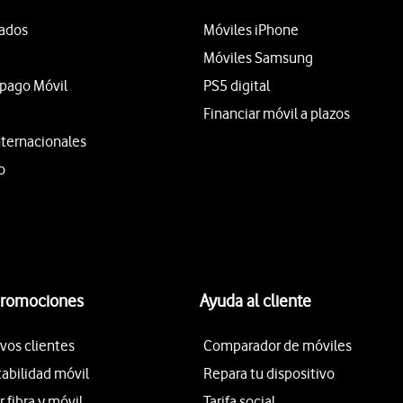
tados
Móviles iPhone
Móviles Samsung
epago Móvil
PS5 digital
Financiar móvil a plazos
nternacionales
o
promociones
Ayuda al cliente
vos clientes
Comparador de móviles
tabilidad móvil
Repara tu dispositivo
fibra y móvil
Tarifa social