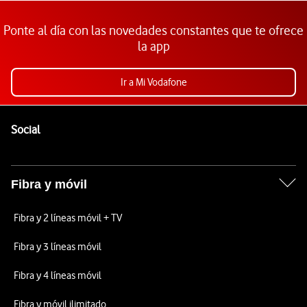
Ponte al día con las novedades constantes que te ofrece
la app
Ir a Mi Vodafone
Pie de página de Vodafone
Enlaces a las redes sociales de Vodafone
Social
Fibra y móvil
Fibra y 2 líneas móvil + TV
Fibra y 3 líneas móvil
Fibra y 4 líneas móvil
Fibra y móvil ilimitado