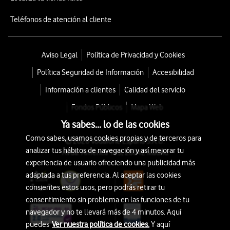
Teléfonos de atención al cliente
Aviso Legal
Política de Privacidad y Cookies
Política Seguridad de Información
Accesibilidad
Información a clientes
Calidad del servicio
Fondos Públicos
Mapa Web
Ya sabes... lo de las cookies
Como sabes, usamos cookies propias y de terceros para
© 2026 Vodafone España S.A.U.
analizar tus hábitos de navegación y así mejorar tu
Avda. América 115, 28042 Madrid
experiencia de usuario ofreciendo una publicidad más
adaptada a tus preferencia. Al aceptar las cookies
consientes estos usos, pero podrás retirar tu
consentimiento sin problema en las funciones de tu
navegador y no te llevará más de 4 minutos. Aquí
puedes
Ver nuestra política de cookies.
Y aquí