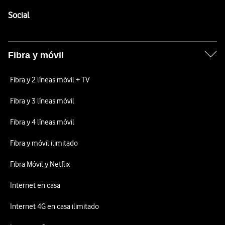
Pie de página de Vodafone
Enlaces a las redes sociales de Vodafone
Social
Fibra y móvil
Fibra y 2 líneas móvil + TV
Fibra y 3 líneas móvil
Fibra y 4 líneas móvil
Fibra y móvil ilimitado
Fibra Móvil y Netflix
Internet en casa
Internet 4G en casa ilimitado