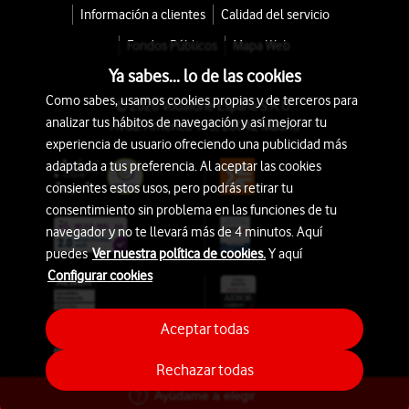
Información a clientes
Calidad del servicio
Fondos Públicos
Mapa Web
Ya sabes... lo de las cookies
Como sabes, usamos cookies propias y de terceros para
© 2026 Vodafone España S.A.U.
analizar tus hábitos de navegación y así mejorar tu
Avda. América 115, 28042 Madrid
experiencia de usuario ofreciendo una publicidad más
adaptada a tus preferencia. Al aceptar las cookies
consientes estos usos, pero podrás retirar tu
consentimiento sin problema en las funciones de tu
navegador y no te llevará más de 4 minutos. Aquí
puedes
Ver nuestra política de cookies.
Y aquí
Configurar cookies
Aceptar todas
Rechazar todas
Ayúdame a elegir