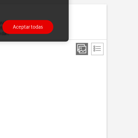
uda el restablecer la
Aceptar todas
léfono. Es recomendable
rdan.