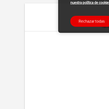
nuestra política de cookie
Si el teléfono reacc
Rechazar todas
configuración predeter
hace