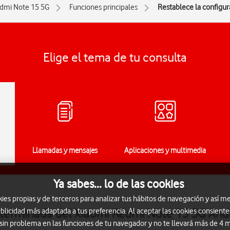
dmi Note 15 5G
Funciones principales
Restablece la configu
Elige el tema de tu consulta
Llamadas y mensajes
Aplicaciones y multimedia
Ya sabes... lo de las cookies
s propias y de terceros para analizar tus hábitos de navegación y así me
eterminada del Xiaomi Redmi Note 15 5G And
blicidad más adaptada a tus preferencia. Al aceptar las cookies consiente
 sin problema en las funciones de tu navegador y no te llevará más de 4