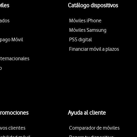
iles
Catálogo dispositivos
tados
Móviles iPhone
Móviles Samsung
epago Móvil
PS5 digital
Financiar móvil a plazos
nternacionales
o
promociones
Ayuda al cliente
vos clientes
Comparador de móviles