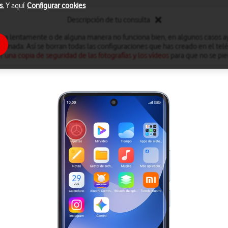
s.
Y aquí
Configurar cookies
Descripción de tu consulta
iona lentamente o de alguna manera no funciona bien, en algunos casos ay
minada. Así se borran todas las configuraciones que has creado en el te
r una copia de seguridad de las fotografías y los vídeos
para que no se pie