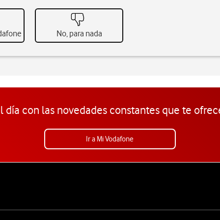
odafone
No, para nada
l día con las novedades constantes que te ofrec
Ir a Mi Vodafone