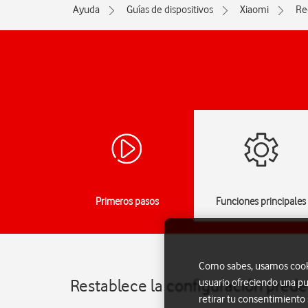
Ayuda
Guías de dispositivos
Xiaomi
Re
Primeros pasos
Funciones principales
Como sabes, usamos cookie
Restablece la configuración pred
usuario ofreciendo una pu
retirar tu consentimiento