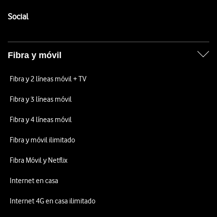
Pie de página de Vodafone
Enlaces a las redes sociales de Vodafone
Social
Fibra y móvil
Fibra y 2 líneas móvil + TV
Fibra y 3 líneas móvil
Fibra y 4 líneas móvil
Fibra y móvil ilimitado
Fibra Móvil y Netflix
Internet en casa
Internet 4G en casa ilimitado