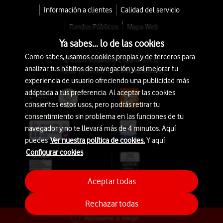
Información a clientes
Calidad del servicio
Fondos Públicos
Mapa Web
Ya sabes... lo de las cookies
Como sabes, usamos cookies propias y de terceros para
© 2026 Vodafone España S.A.U.
analizar tus hábitos de navegación y así mejorar tu
Avda. América 115, 28042 Madrid
experiencia de usuario ofreciendo una publicidad más
adaptada a tus preferencia. Al aceptar las cookies
consientes estos usos, pero podrás retirar tu
consentimiento sin problema en las funciones de tu
navegador y no te llevará más de 4 minutos. Aquí
puedes
Ver nuestra política de cookies.
Y aquí
Configurar cookies
Aceptar todas
Rechazar todas
Ayúdame a elegir