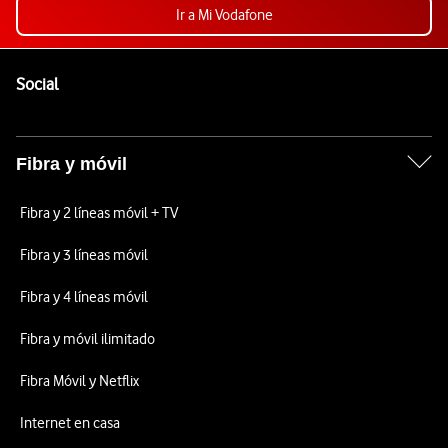
Ir a Mi Vodafone
Pie de página de Vodafone
Enlaces a las redes sociales de Vodafone
Social
Fibra y móvil
Fibra y 2 líneas móvil + TV
Fibra y 3 líneas móvil
Fibra y 4 líneas móvil
Fibra y móvil ilimitado
Fibra Móvil y Netflix
Internet en casa