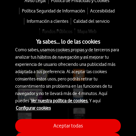
Aviso Legal
Política de Privacidad y Cookies
Política Seguridad de Información
Accesibilidad
Información a clientes
Calidad del servicio
Fondos Públicos
Mapa Web
Ya sabes... lo de las cookies
Como sabes, usamos cookies propias y de terceros para
© 2026 Vodafone España S.A.U.
analizar tus hábitos de navegación y así mejorar tu
Avda. América 115, 28042 Madrid
experiencia de usuario ofreciendo una publicidad más
adaptada a tus preferencia. Al aceptar las cookies
consientes estos usos, pero podrás retirar tu
consentimiento sin problema en las funciones de tu
navegador y no te llevará más de 4 minutos. Aquí
puedes
Ver nuestra política de cookies.
Y aquí
Configurar cookies
Aceptar todas